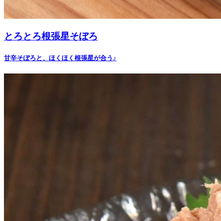
とろとろ根張星そぼろ
甘辛そぼろと、ほくほく根張星が合う♪