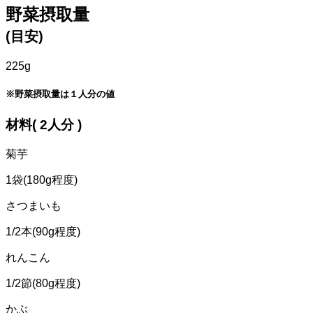
野菜摂取量
(目安)
225g
※野菜摂取量は１人分の値
材料( 2人分 )
菊芋
1袋(180g程度)
さつまいも
1/2本(90g程度)
れんこん
1/2節(80g程度)
かぶ