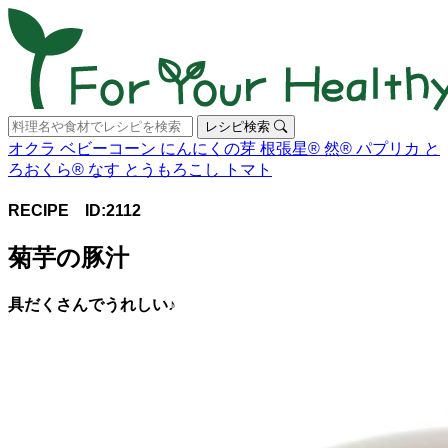
レシピ検索
オクラ
ベビーコーン
にんにくの芽
根張星®
然®
パプリカ
と
ろおくら®
なす
とうもろこし
トマト
RECIPE ID:2112
菊芋の豚汁
具だくさんでうれしい♪