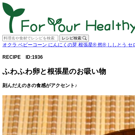
レシピ検索
オクラ
ベビーコーン
にんにくの芽
根張星®
然®
ししとう
セ
RECIPE ID:1936
ふわふわ卵と根張星のお吸い物
刻んだえのきの食感がアクセント♪